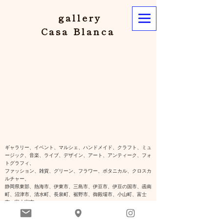
gallery
Casa Blanca
ギャラリー、イベント、マルシェ、ハンドメイド、クラフト、ミュ
ージック、音楽、ライブ、デザイン、アート、アンティーク、フォ
トグラフィ、
ファッション、雑貨、グリーン、フラワー、ボタニカル、クロスカ
ルチャー、
静岡県東部、熱海市、伊東市、三島市、伊豆市、伊豆の国市、函南
町、沼津市、清水町、長泉町、裾野市、御殿場市、小山町、富士
市、富士宮市、
​静岡県中部、静岡市、島田市、焼津市