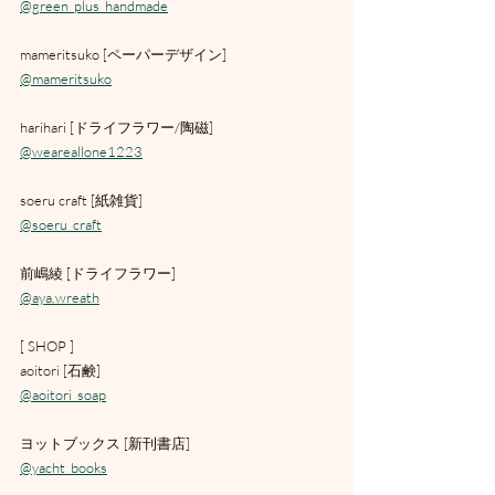
@green_plus_handmade
mameritsuko [ペーパーデザイン]
@mameritsuko
harihari [ドライフラワー/陶磁]
@weareallone1223
soeru craft [紙雑貨]
@soeru_craft
前嶋綾 [ドライフラワー]
@aya.wreath
[ SHOP ]
aoitori [石鹸]
@aoitori_soap
ヨットブックス [新刊書店]
@yacht_books