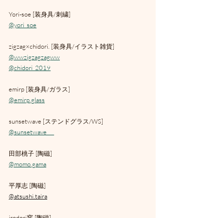
Yori-soe [装身具/刺繍]
@yori_soe
zigzag×chidori. [装身具/イラスト雑貨]
@wwzigzagzagww
@chidori_2019
emirp [装身具/ガラス]
@emirp.glass
sunsetwave [ステンドグラス/WS]
@sunsetwave___
田部桃子 [陶磁]
@momo.gama
平厚志 [陶磁]
@atsushi.taira
irodori窯 [陶磁]