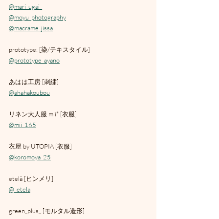
@mari_ugai_
@moyu_photography
@macrame_jissa
prototype: [染/テキスタイル]
@prototype_ayano
あはは工房 [刺繍]
@ahahakoubou
リネン大人服 mii* [衣服]
@mii_165
衣屋 by UTOPIA [衣服]
@koromoya_25
etelä [ヒンメリ]
@_etela
green_plus_ [モルタル造形]