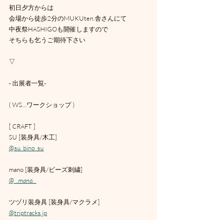
初日夕方からは
会場から徒歩2分のMUKUten.舎さんにて
中夜祭HASHIGOも開催しますので
そちらも乞うご期待下さい
▽
- 出展者一覧-
( WS…ワークショップ )
[ CRAFT ]
SU [装身具/木工]
@su_bino_su
mano [装身具/ビーズ刺繍]
@_
.mano._
ツヅリ装身具 [装身具/マクラメ]
@triptracks.jp