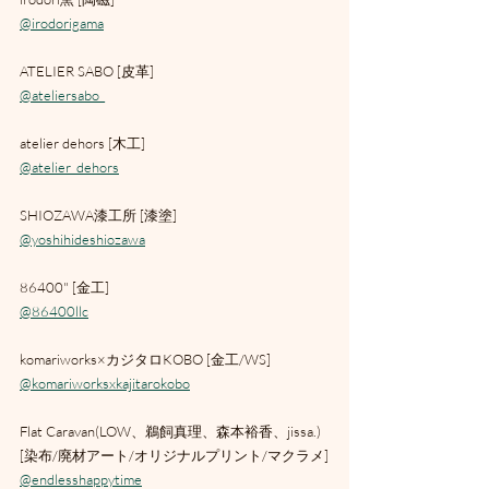
@irodorigama
ATELIER SABO [皮革]
@ateliersabo_
atelier dehors [木工]
@atelier_dehors
SHIOZAWA漆工所 [漆塗]
@yoshihideshiozawa
86400" [金工]
@86400llc
komariworks×カジタロKOBO [金工/WS]
@komariworksxkajitarokobo
Flat Caravan(LOW、鵜飼真理、森本裕香、jissa.)
[染布/廃材アート/オリジナルプリント/マクラメ]
@endlesshappytime