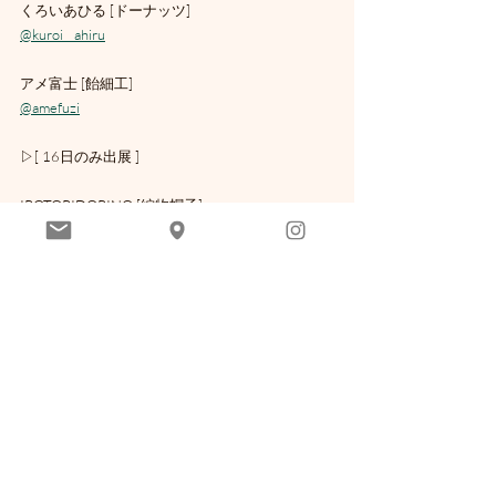
くろいあひる [ドーナッツ]
@kuroi__ahiru
アメ富士 [飴細工]
@amefuzi
▷[ 16日のみ出展 ]
IROTORIDORINO [編物帽子]
@irotoridorino86
くりぼっく [布小物]
@kuribock
千成ファーム [キクラゲ]
@sennarifarm
クロツグミ [マフィン]
@kurotsugumi