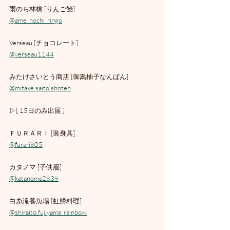
雨のち林檎 [りんご飴]
@ame_nochi_ringo
Verseau [チョコレート]
@verseau1144
みたけさいとう商店 [御嵩柚子なんばん]
@mitake.saito.shoten
▷[ 15日のみ出展 ]
ＦＵＲＡＲＩ [装身具]
@furari805
カタノマ [子供服]
@katanoma2839
白糸滝養魚場 [虹鱒料理]
@shiraito.fujiyama_rainbow