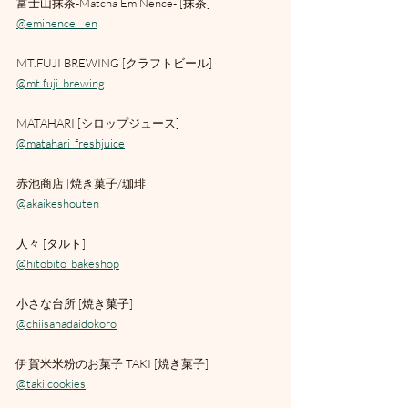
富士山抹茶-Matcha EmiNence- [抹茶]
@eminence__en
MT.FUJI BREWING [クラフトビール]
@mt.fuji_brewing
MATAHARI [シロップジュース]
@matahari_freshjuice
赤池商店 [焼き菓子/珈琲]
@akaikeshouten
人々 [タルト]
@hitobito_bakeshop
小さな台所 [焼き菓子]
@chiisanadaidokoro
伊賀米米粉のお菓子 TAKI [焼き菓子]
@taki.cookies