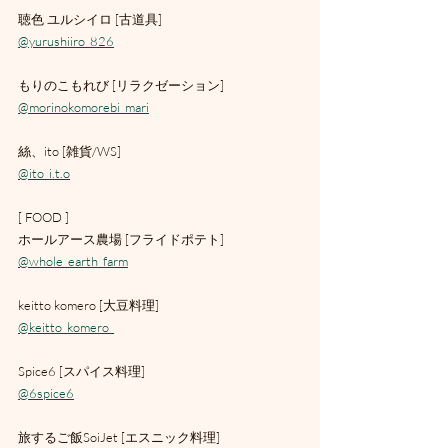
聴色 ユルシイロ [古道具]
@yurushiiro_826
もりのこもれび [リラクゼーション]
@morinokomorebi_mari
絲、ito [雑貨/WS]
@ito_i.t.o
[ FOOD ]
ホールアース農場 [フライドポテト]
@whole_earth_farm
keitto komero [大豆料理]
@keitto_komero_
Spice6 [スパイス料理]
@6spice6
旅するご飯SoiJet [エスニック料理]