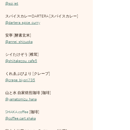
@soi.jet
スパイスカレーDARTERA [スパイスカレー]
@dartera_spice_curry
安寧 [酵素玄米]
@annei_shizuoka
シイたけぞう [椎茸]
@shiitakezou_cafe5
くれゑぷびより [クレープ]
@crepe_biyori735
山と水 自家焙煎珈琲 [珈琲]
@yamatomizu_hana
SHAKA.coffee
 [珈琲]
@coffee.cart.shaka