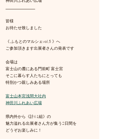
神田川ふれあい広場
___________________
皆様
お待たせ致しました
《 ふもとのマルシェvol,5 》へ
ご参加頂きます出展者さんの発表です
会場は
富士山の麓にある門前町 富士宮
そこに暮らす人たちにとっても
特別かつ親しみある場所
富士山本宮浅間大社内
神田川ふれあい広場
県内外から《計61組》の
魅力溢れる出展者さん方が集う2日間を
どうぞお楽しみに！