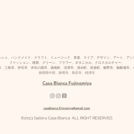
ルシェ、ハンドメイド、クラフト、ミュージック、音楽、ライブ、デザイン、アート、アン
ファッション、雑貨、グリーン、フラワー、ボタニカル、クロスカルチャー、
市、三島市、伊豆市、伊豆の国市、函南町、沼津市、清水町、長泉町、裾野市、御殿場市、
​静岡県中部、静岡市、島田市、焼津市
Casa Blanca Fujinomiya
casablanca.fijinomiya@gmail.com
©2023 Gallery Casa Blanca ALL RIGHT RESERVED.