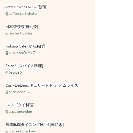
coffee cart SHAKA [珈琲]
@coffee.cart.shaka
日本茶茶茶(株) [茶]
@rincha_hojicha
Kukuna Cafe [からあげ]
@kukunacafe.997
Spice6 [スパイス料理]
@6spice6
CurryDeDeux キュリードドゥ [オムライス] 
@currydedeux
CAPU [タイ料理]
@capu.amandon
熟成豚肉ダイニングHAM [串焼き]
@jukuseibuta_ham