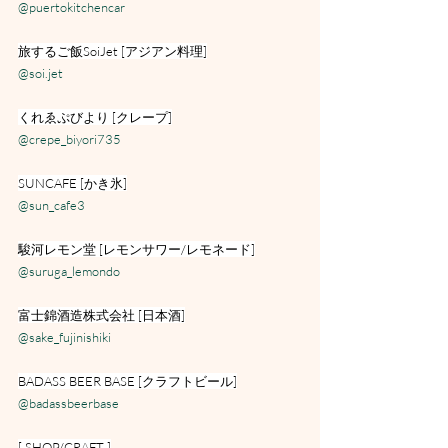
@puertokitchencar
旅するご飯SoiJet [アジアン料理]
@soi.jet
くれゑぷびより [クレープ]
@crepe_biyori735
SUNCAFE [かき氷]
@sun_cafe3
駿河レモン堂 [レモンサワー/レモネード]
@suruga_lemondo
富士錦酒造株式会社 [日本酒]
@sake_fujinishiki
BADASS BEER BASE [クラフトビール]
@badassbeerbase
[ SHOP/CRAFT ]