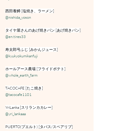
西田養鱒 [塩焼き、ラーメン]
@nishida_yoson
タイヤ屋さんのあげ焼きパン [あげ焼きパン]
@en.tires33
寿太郎号ふじ [みかんジュース]
@kyukyokumikanfuji
ホールアース農場 [フライドポテト]
@whole_earth_farm
TACOCAFE [たこ焼き]
@tacocafe1101
YriLanka [スリランカカレー]
@yri_lankaaa
PUERTO(プエルト) [タパス/スペアリブ]