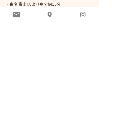
・東名 富士I.Cより車で約15分
・新東名 新富士I.Cより車で約10分
・新幹線 新富士駅よりタクシーで約9分
・身延線 富士駅よりバスで7分
（文化会館ロゼシアター下車 220円）
[ HASHIGO駐車場 ]
・中央公園内駐車場
富士市永田町2-112（300台）
・ユニプレス株式会社様 従業員駐車場
富士市青葉町19-1（会場まで徒歩6分、450台）
[ お願い ]
・イベント指定の駐車場をご利用ください
・それ以外の他店舗駐車、路上駐車もおやめく
ださい
・イベントで購入されて出たゴミは購入先へ返
却ください
・公園内にゴミ箱設置はしません