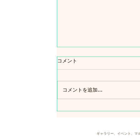
コメント
コメントを追加…
本日よりはじまりました 夏
の企画展「あおをまぜる」
ギャラリー、イベント、マ