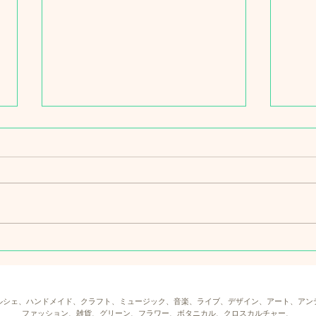
《 C
7月ギャラリーcasablanca企
画展 「あおをまぜる」
ルシェ、ハンドメイド、クラフト、ミュージック、音楽、ライブ、デザイン、アート、アン
ファッション、雑貨、グリーン、フラワー、ボタニカル、クロスカルチャー、