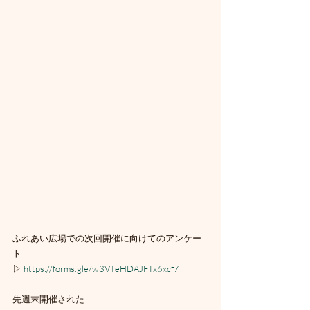
ふれあい広場での次回開催に向けてのアンケー
ト
▷ 
https://forms.gle/w3VTeHDAJFTx6xcf7
先週末開催された